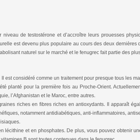
iveau de testostérone et d’accroître leurs prouesses physiq
aturelle est devenu plus populaire au cours des deux dernières
abolisant naturel sur le marché et le fenugrec fait partie des plus
 Il est considéré comme un traitement pour presque tous les ma
 été planté pour la première fois au Proche-Orient. Actuelleme
quie, l’Afghanistan et le Maroc, entre autres.
 graines riches en fibres riches en antioxydants. Il apparaît 
iques, notamment antidiabétiques, anti-inflammatoires, antisept
isiaques.
e en lécithine et en phosphates. De plus, vous pouvez obtenir 
 vitamines B sont toutes contenues dans le fenugrec.