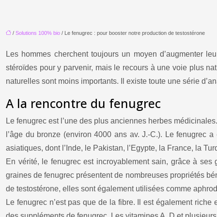
/
Solutions 100% bio
/ Le fenugrec : pour booster notre production de testostérone
Les hommes cherchent toujours un moyen d’augmenter leur n
stéroïdes pour y parvenir, mais le recours à une voie plus n
naturelles sont moins importants. Il existe toute une série d’an
A la rencontre du fenugrec
Le fenugrec est l’une des plus anciennes herbes médicinales.
l’âge du bronze (environ 4000 ans av. J.-C.). Le fenugrec a
asiatiques, dont l’Inde, le Pakistan, l’Egypte, la France, la Tur
En vérité, le fenugrec est incroyablement sain, grâce à ses
graines de fenugrec présentent de nombreuses propriétés bénéf
de testostérone, elles sont également utilisées comme aphrod
Le fenugrec n’est pas que de la fibre. Il est également rich
des suppléments de fenugrec. Les vitamines A, D et plusieurs