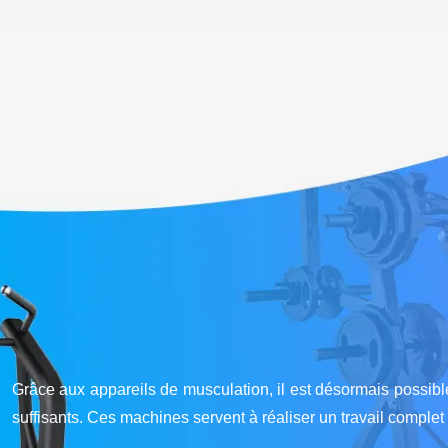
Grâce aux appareils de musculation, il est désormais possible
suffisants. Ces machines servent à réaliser un travail comple